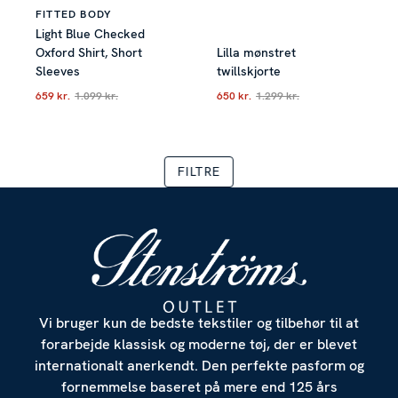
FITTED BODY
Light Blue Checked
Tillad alle
Oxford Shirt, Short
Lilla mønstret
Sleeves
twillskjorte
659 kr.
1.099 kr.
650 kr.
1.299 kr.
Tilpas
Nuværende pris
:
659 kr.
Tidligere pris
Nuværende pris
:
1.099 kr.
:
650 kr.
Tidliger
FILTRE
Vi bruger kun de bedste tekstiler og tilbehør til at
forarbejde klassisk og moderne tøj, der er blevet
internationalt anerkendt. Den perfekte pasform og
fornemmelse baseret på mere end 125 års