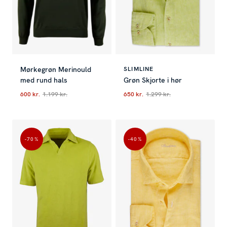
Mørkegrøn Merinould
SLIMLINE
med rund hals
Grøn Skjorte i hør
600 kr.
1.199 kr.
650 kr.
1.299 kr.
Nuværende pris
:
600 kr.
Tidligere pris
Nuværende pris
:
1.199 kr.
:
650 kr.
Tidliger
-70
%
-40
%