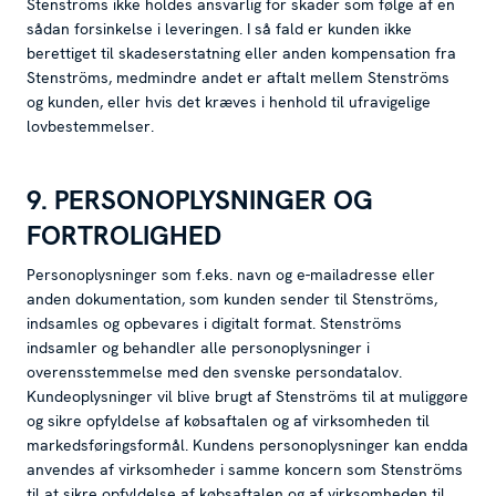
Stenströms ikke holdes ansvarlig for skader som følge af en
sådan forsinkelse i leveringen. I så fald er kunden ikke
berettiget til skadeserstatning eller anden kompensation fra
Stenströms, medmindre andet er aftalt mellem Stenströms
og kunden, eller hvis det kræves i henhold til ufravigelige
lovbestemmelser.
9. PERSONOPLYSNINGER OG
FORTROLIGHED
Personoplysninger som f.eks. navn og e-mailadresse eller
anden dokumentation, som kunden sender til Stenströms,
indsamles og opbevares i digitalt format. Stenströms
indsamler og behandler alle personoplysninger i
overensstemmelse med den svenske persondatalov.
Kundeoplysninger vil blive brugt af Stenströms til at muliggøre
og sikre opfyldelse af købsaftalen og af virksomheden til
markedsføringsformål. Kundens personoplysninger kan endda
anvendes af virksomheder i samme koncern som Stenströms
til at sikre opfyldelse af købsaftalen og af virksomheden til