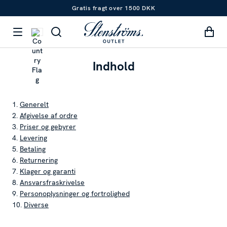
Gratis fragt over 1500 DKK
Indhold
1.
Generelt
2.
Afgivelse af ordre
3.
Priser og gebyrer
4.
Levering
5.
Betaling
6.
Returnering
7.
Klager og garanti
8.
Ansvarsfraskrivelse
9.
Personoplysninger og fortrolighed
10.
Diverse