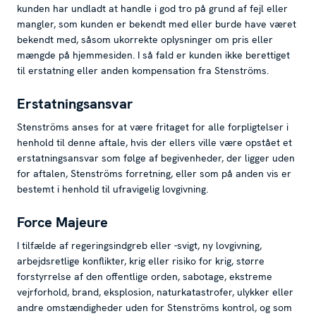
kunden har undladt at handle i god tro på grund af fejl eller
mangler, som kunden er bekendt med eller burde have været
bekendt med, såsom ukorrekte oplysninger om pris eller
mængde på hjemmesiden. I så fald er kunden ikke berettiget
til erstatning eller anden kompensation fra Stenströms.
Erstatningsansvar
Stenströms anses for at være fritaget for alle forpligtelser i
henhold til denne aftale, hvis der ellers ville være opstået et
erstatningsansvar som følge af begivenheder, der ligger uden
for aftalen, Stenströms forretning, eller som på anden vis er
bestemt i henhold til ufravigelig lovgivning.
Force Majeure
I tilfælde af regeringsindgreb eller -svigt, ny lovgivning,
arbejdsretlige konflikter, krig eller risiko for krig, større
forstyrrelse af den offentlige orden, sabotage, ekstreme
vejrforhold, brand, eksplosion, naturkatastrofer, ulykker eller
andre omstændigheder uden for Stenströms kontrol, og som