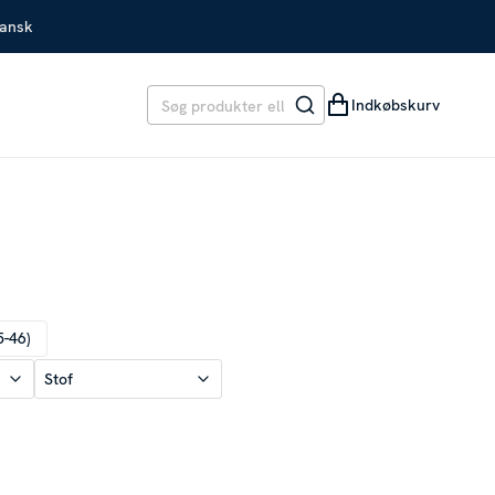
Dansk
Indkøbskurv
5-46)
Stof