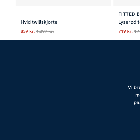
FITTED 
Hvid twillskjorte
Lyserød t
839 kr.
1.399 kr.
719 kr.
1.1
Nuværende pris
:
839 kr.
Tidligere pris
:
1.399 kr.
Nuværend
Vi br
mo
pa