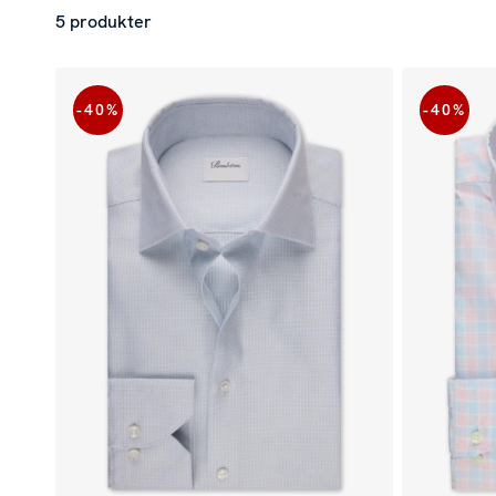
5 produkter
-40
%
-40
%