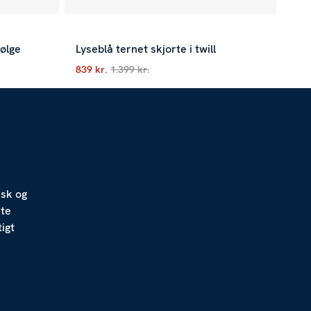
ølge
Lyseblå ternet skjorte i twill
839 kr.
1.399 kr.
igere pris
:
1.399 kr.
Nuværende pris
:
839 kr.
Tidligere pris
:
1.399 kr
isk og
kte
igt