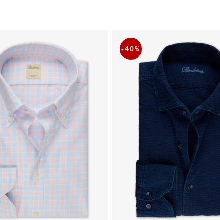
-40
%