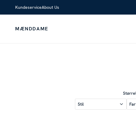
Kundeservice
About Us
MÆND
DAME
Større
Stil
Far