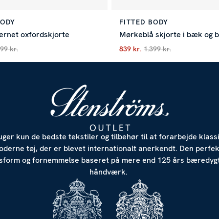
BODY
FITTED BODY
ernet oxfordskjorte
Mørkeblå skjorte i bæk og b
99 kr.
839 kr.
1.399 kr.
e pris
:
719 kr.
Tidligere pris
:
1.199 kr.
Nuværende pris
:
839 kr.
Tidl
uger kun de bedste tekstiler og tilbehør til at forarbejde klass
derne tøj, der er blevet internationalt anerkendt. Den perfe
sform og fornemmelse baseret på mere end 125 års bæredygt
håndværk.