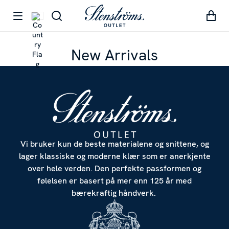
New Arrivals
Vi bruker kun de beste materialene og snittene, og
lager klassiske og moderne klær som er anerkjente
over hele verden. Den perfekte passformen og
følelsen er basert på mer enn 125 år med
Denne nettsiden anvender cookies
bærekraftig håndverk.
Vi bruker informasjonskapsler for å gi innhold og annonser et
personlig preg, for å levere sosiale mediefunksjoner og for å
analysere trafikken vår. Vi deler dessuten informasjon om