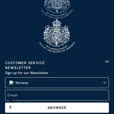
hvordan du bruker nettstedet vårt, med partnerne våre innen
sosiale medier, annonsering og analysearbeid, som kan
kombinere den med annen informasjon du har gjort tilgjengelig
for dem, eller som de har samlet inn gjennom din bruk av
tjenestene deres.
Detaljer
Tillat alle
CUSTOMER SERVICE
NEWSLETTER
Sign up for our Newsletter
Tilpass
Norway
ABONNER