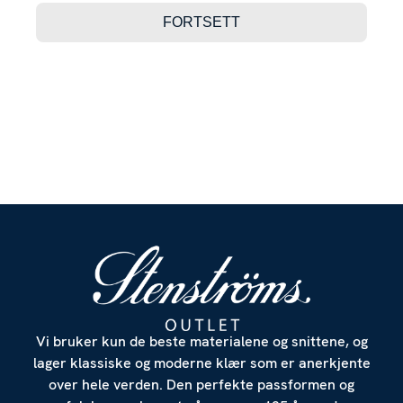
Denne nettsiden anvender cookies
Vi bruker informasjonskapsler for å gi innhold og annonser et
personlig preg, for å levere sosiale mediefunksjoner og for å
analysere trafikken vår. Vi deler dessuten informasjon om
hvordan du bruker nettstedet vårt, med partnerne våre innen
sosiale medier, annonsering og analysearbeid, som kan
kombinere den med annen informasjon du har gjort tilgjengelig
for dem, eller som de har samlet inn gjennom din bruk av
Vi bruker kun de beste materialene og snittene, og
tjenestene deres.
lager klassiske og moderne klær som er anerkjente
over hele verden. Den perfekte passformen og
Detaljer