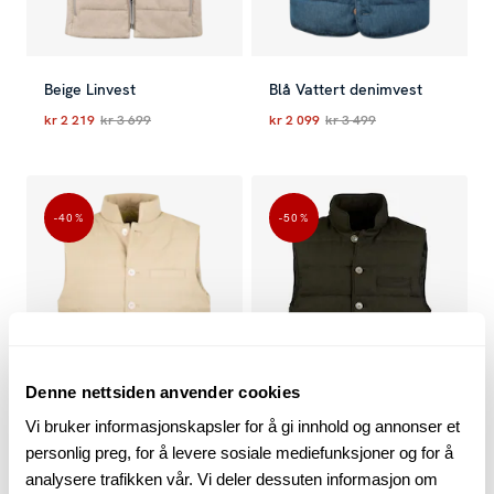
Beige Linvest
Blå Vattert denimvest
kr 2 219
kr 3 699
kr 2 099
kr 3 499
Nåværende pris
:
kr 2 219
Forrige pris
Nåværende pris
:
kr 3 699
:
kr 2 099
Forrig
-40
%
-50
%
Denne nettsiden anvender cookies
Vi bruker informasjonskapsler for å gi innhold og annonser et
personlig preg, for å levere sosiale mediefunksjoner og for å
analysere trafikken vår. Vi deler dessuten informasjon om