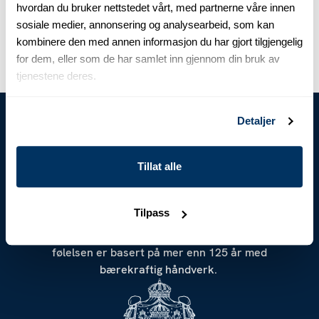
Lett polstret Lys
Dunpolstret Mørk
hvordan du bruker nettstedet vårt, med partnerne våre innen
beige vest
grønn vest
sosiale medier, annonsering og analysearbeid, som kan
kr 1 799
kr 2 999
kr 1 850
kr 3 699
kombinere den med annen informasjon du har gjort tilgjengelig
Nåværende pris
:
kr 1 799
Forrige pris
Nåværende pris
:
kr 2 999
:
kr 1 850
Forrig
for dem, eller som de har samlet inn gjennom din bruk av
tjenestene deres.
FILTRE
Detaljer
Tillat alle
Vi bruker kun de beste materialene og snittene, og
Tilpass
lager klassiske og moderne klær som er anerkjente
over hele verden. Den perfekte passformen og
følelsen er basert på mer enn 125 år med
bærekraftig håndverk.