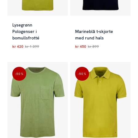
Lysegrønn
Pologenser i
Marineblå t-skjorte
bomullsfrotté
med rund hals
kr 420
kr 1 399
kr 450
kr 899
Nåværende pris
:
kr 420
Forrige pris
Nåværende pris
:
kr 1 399
:
kr 450
Forrige 
-50
%
-50
%