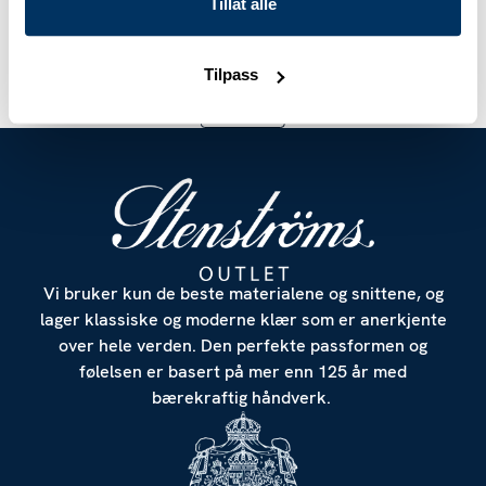
Tillat alle
kr 779
kr 1 299
kr 479
kr 799
Nåværende pris
:
kr 779
Forrige pris
Nåværende pris
:
kr 1 299
:
kr 479
Forrige 
Tilpass
FILTRE
Vi bruker kun de beste materialene og snittene, og
lager klassiske og moderne klær som er anerkjente
over hele verden. Den perfekte passformen og
følelsen er basert på mer enn 125 år med
bærekraftig håndverk.