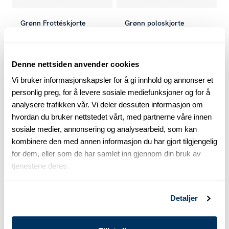
Grønn Frottéskjorte
Grønn poloskjorte
kr 700
kr 1 399
kr 650
kr 1 299
Nåværende pris
:
kr 700
Forrige pris
Nåværende pris
:
kr 1 399
:
kr 650
Forrige 
Denne nettsiden anvender cookies
Vi bruker informasjonskapsler for å gi innhold og annonser et
-40
%
-40
%
personlig preg, for å levere sosiale mediefunksjoner og for å
analysere trafikken vår. Vi deler dessuten informasjon om
hvordan du bruker nettstedet vårt, med partnerne våre innen
sosiale medier, annonsering og analysearbeid, som kan
kombinere den med annen informasjon du har gjort tilgjengelig
for dem, eller som de har samlet inn gjennom din bruk av
tjenestene deres.
Detaljer
Svart T-skjorte i
Lys gul poloskjorte
bomull