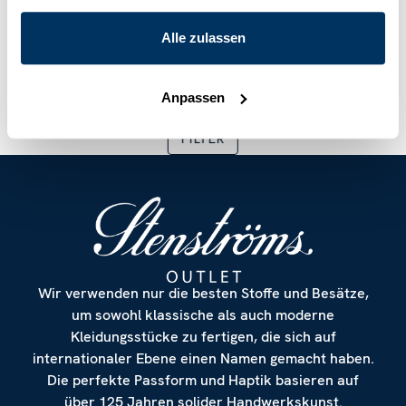
Schwarz Baumwoll-T-
Polohemd, Hellgelb
Shirt
Alle zulassen
€ 71.40
€ 119.00
€ 41.40
€ 69.00
Aktueller Preis
:
€ 71.40
Vorheriger Preis
Aktueller Preis
:
€ 119.00
:
€ 41.40
Vorherig
Anpassen
FILTER
Wir verwenden nur die besten Stoffe und Besätze,
um sowohl klassische als auch moderne
Kleidungsstücke zu fertigen, die sich auf
internationaler Ebene einen Namen gemacht haben.
Die perfekte Passform und Haptik basieren auf
über 125 Jahren solider Handwerkskunst.