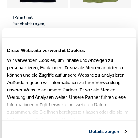
T-Shirt mit
Rundhalskragen,
Navy blau
Frottee-T-Shirt, Grün
€ 39.50
€ 79.00
€ 77.40
€ 129.00
Aktueller Preis
:
€ 39.50
Vorheriger Preis
Aktueller Preis
:
€ 79.00
:
€ 77.40
Vorherig
Diese Webseite verwendet Cookies
Wir verwenden Cookies, um Inhalte und Anzeigen zu
-40
%
-40
%
personalisieren, Funktionen für soziale Medien anbieten zu
können und die Zugriffe auf unsere Website zu analysieren.
Außerdem geben wir Informationen zu Ihrer Verwendung
unserer Website an unsere Partner für soziale Medien,
Werbung und Analysen weiter. Unsere Partner führen diese
Informationen möglicherweise mit weiteren Daten
zusammen, die Sie ihnen bereitgestellt haben oder die sie im
Rahmen Ihrer Nutzung der Dienste gesammelt haben.
Details zeigen