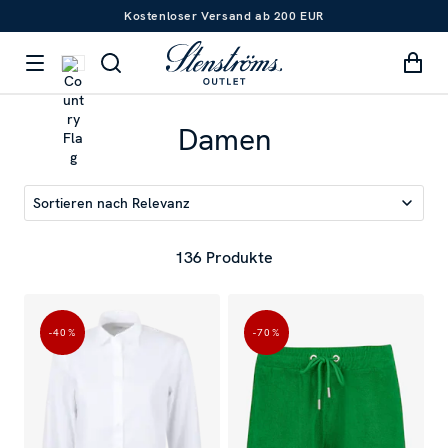
Kostenloser Versand ab 200 EUR
Damen
Sortieren nach
Relevanz
136 Produkte
-40
%
-70
%