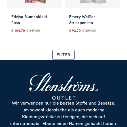
Edvina Blumenkleid,
Emery Weißer
Alle zulassen
Rosa
Strickponcho
€ 104.70
€ 349.00
€ 92.70
€ 309.00
Aktueller Preis
:
€ 104.70
Vorheriger Preis
Aktueller Preis
:
€ 349.00
:
€ 92.70
Vorherig
Anpassen
FILTER
Wir verwenden nur die besten Stoffe und Besätze,
um sowohl klassische als auch moderne
Kleidungsstücke zu fertigen, die sich auf
internationaler Ebene einen Namen gemacht haben.