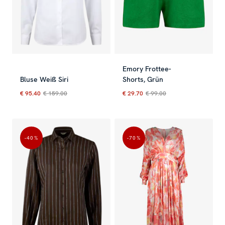
Emory Frottee-
Bluse Weiß Siri
Shorts, Grün
€ 95.40
€ 159.00
€ 29.70
€ 99.00
Aktueller Preis
:
€ 95.40
Vorheriger Preis
Aktueller Preis
:
€ 159.00
:
€ 29.70
Vorherig
-40
%
-70
%