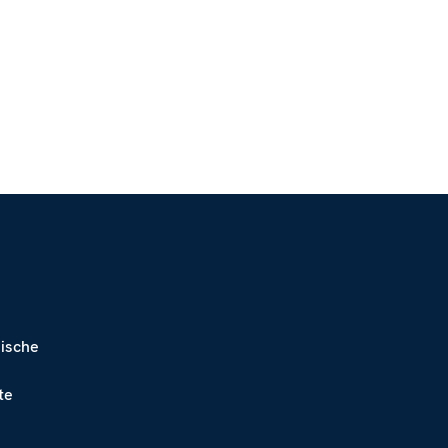
sische
te