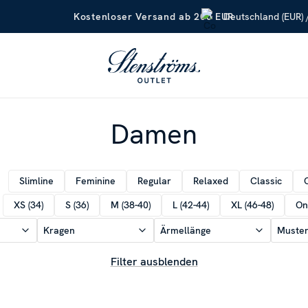
Deutschland (EUR) 
Kostenloser Versand ab 200 EUR
Damen
Slimline
Feminine
Regular
Relaxed
Classic
XS (34)
S (36)
M (38-40)
L (42-44)
XL (46-48)
On
Kragen
Ärmellänge
Muste
Filter ausblenden