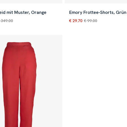
eid mit Muster, Orange
Emory Frottee-Shorts, Grün
 349.00
€ 29.70
€ 99.00
 Preis
:
€ 104.70
Vorheriger Preis
:
€ 349.00
Aktueller Preis
:
€ 29.70
Vorh