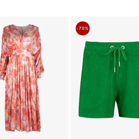
-70
%