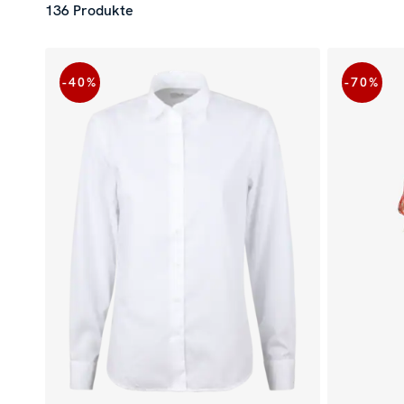
136 Produkte
-40
%
-70
%