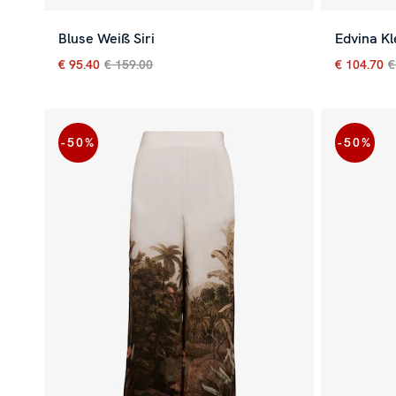
Bluse Weiß Siri
Edvina Kl
€ 95.40
€ 159.00
€ 104.70
€
Aktueller Preis
:
€ 95.40
Vorheriger Preis
:
€ 159.00
Aktueller
-50
%
-50
%