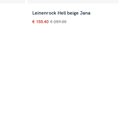
Leinenrock Hell beige Jana
€ 155.40
€ 259.00
eriger Preis
:
€ 99.00
Aktueller Preis
:
€ 155.40
Vorheriger Preis
:
€ 25