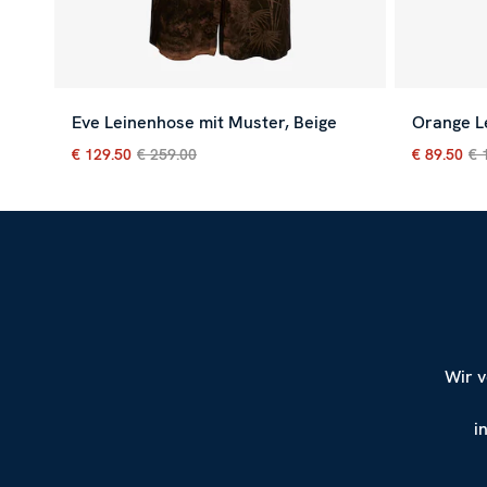
Eve Leinenhose mit Muster, Beige
Orange L
€ 129.50
€ 259.00
€ 89.50
€ 
Aktueller Preis
:
€ 129.50
Vorheriger Preis
:
€ 259.00
Aktueller
Wir v
i